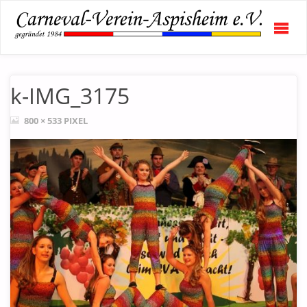
CAR
VERE
ASPI
E.V.
k-IMG_3175
ORIGINALGRÖSSE
800 × 533
PIXEL