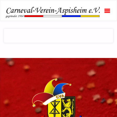
CAR
VERE
ASPI
E.V.